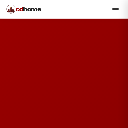
cd
home