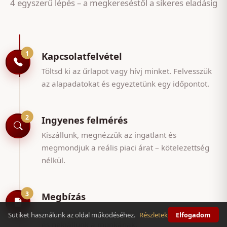
4 egyszerű lépés – a megkereséstől a sikeres eladásig
1
Kapcsolatfelvétel
Töltsd ki az űrlapot vagy hívj minket. Felvesszük
az alapadatokat és egyeztetünk egy időpontot.
2
Ingyenes felmérés
Kiszállunk, megnézzük az ingatlant és
megmondjuk a reális piaci árat – kötelezettség
nélkül.
3
Megbízás
Ha mindkét félnek megfelel, aláírjuk a megbízást
Sütiket használunk az oldal működéséhez.
Részletek
Elfogadom
és nekiállunk a munkának.