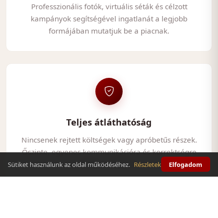
Professzionális fotók, virtuális séták és célzott
kampányok segítségével ingatlanát a legjobb
formájában mutatjuk be a piacnak.
Teljes átláthatóság
Nincsenek rejtett költségek vagy apróbetűs részek.
Őszinte, egyenes kommunikációra és korrektségre
építjük a bizalmat.
Sütiket használunk az oldal működéséhez.
Részletek
Elfogadom