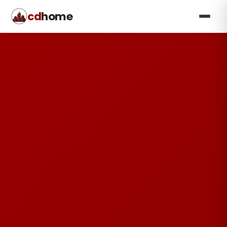
cd
home