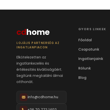
cd
home
GYORS LINKEK
Főoldal
LOJÁLIS PARTNERSÉG AZ
INGATLANPIACON
Csapatunk
Elkötelezetten az
Ingatlanjaink
ingatlankezelés és
Rólunk
értékesítés kiválóságáért.
Segítünk megtalálni álmai
Blog
otthonát.
info@cdhome.hu
+36 70 772 1402