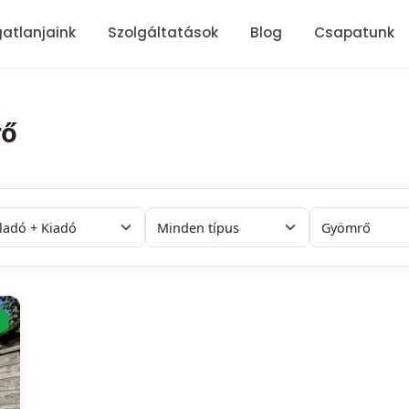
gatlanjaink
Szolgáltatások
Blog
Csapatunk
rő