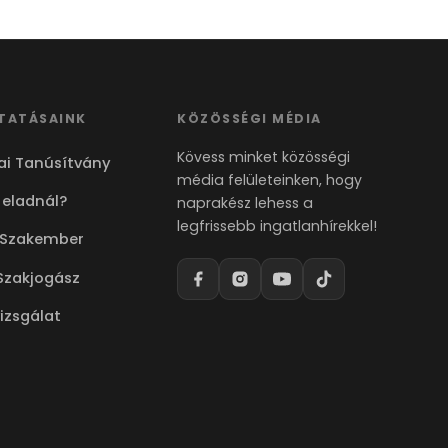
TATÁSAINK
KÖZÖSSÉGI MÉDIA
Kövess minket közösségi
ai Tanúsítvány
média felületeinken, hogy
 eladnál?
naprakész lehess a
legfrissebb ingatlanhírekkel!
 Szakember
Szakjogász
vizsgálat