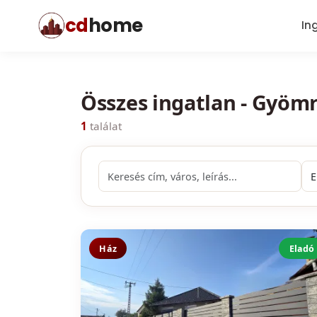
cd
home
In
Összes ingatlan - Gyöm
1
találat
Ház
Eladó