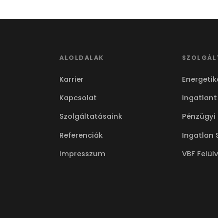
ALOLDALAK
SZOLGÁL
Karrier
Energetik
Kapcsolat
Ingatlant
Szolgáltatásaink
Pénzügyi
Referenciák
Ingatlan 
Impresszum
VBF Felül