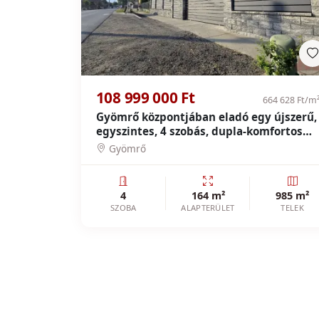
108 999 000 Ft
664 628 Ft/m
Gyömrő központjában eladó egy újszerű,
egyszintes, 4 szobás, dupla-komfortos
önálló családi ház.
Gyömrő
4
164 m²
985 m²
SZOBA
ALAPTERÜLET
TELEK