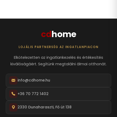
cd
home
LOJÁLIS PARTNERSÉG AZ INGATLANPIACON
Elkötelezetten az ingatlankezelés és értékesítés
kiválóságáért. Segítünk megtalálni álmai otthonát.
info@cdhome.hu
+36 70 772 1402
2330 Dunaharaszti, Fő út 138