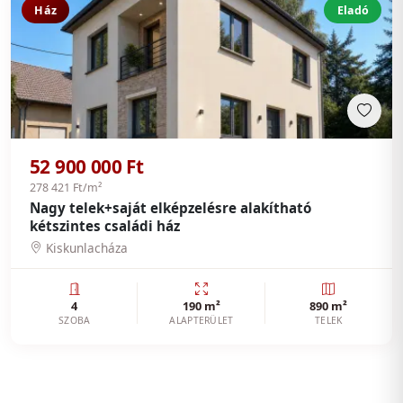
Ház
Eladó
52 900 000 Ft
278 421 Ft/m²
Nagy telek+saját elképzelésre alakítható
kétszintes családi ház
Kiskunlacháza
4
190 m²
890 m²
SZOBA
ALAPTERÜLET
TELEK