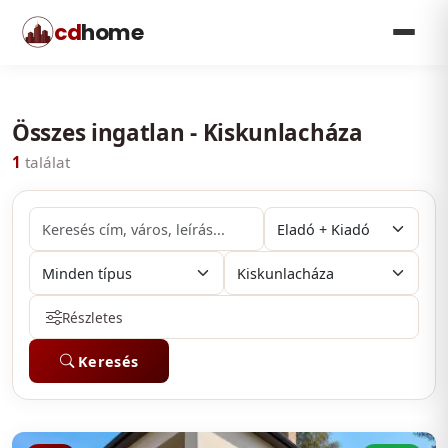
cd
home
Összes ingatlan - Kiskunlacháza
1
találat
Részletes
Keresés