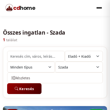
cd
home
Összes ingatlan - Szada
1
találat
Részletes
Keresés