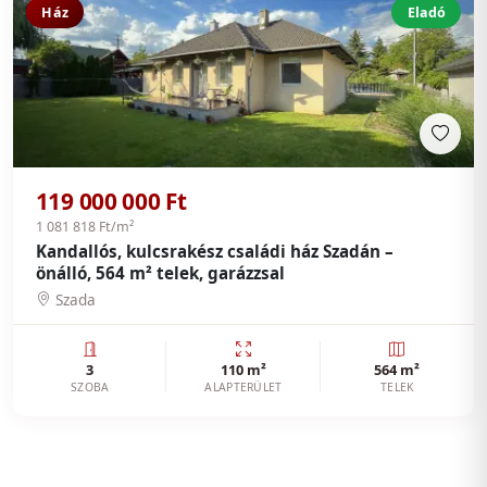
Ház
Eladó
119 000 000 Ft
1 081 818 Ft/m²
Kandallós, kulcsrakész családi ház Szadán –
önálló, 564 m² telek, garázzsal
Szada
3
110 m²
564 m²
SZOBA
ALAPTERÜLET
TELEK