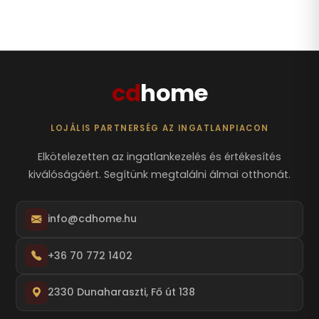
cd
home
LOJÁLIS PARTNERSÉG AZ INGATLANPIACON
Elkötelezetten az ingatlankezelés és értékesítés
kiválóságáért. Segítünk megtalálni álmai otthonát.
info@cdhome.hu
+36 70 772 1402
2330 Dunaharaszti, Fő út 138