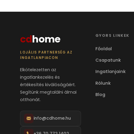
cd
home
GYORS LINKEK
Főoldal
LOJÁLIS PARTNERSÉG AZ
INGATLANPIACON
Csapatunk
Elkötelezetten az
Ingatlanjaink
ingatlankezelés és
Rólunk
értékesítés kiválóságáért.
Segítünk megtalálni álmai
Blog
otthonát.
info@cdhome.hu
+36 70 772 1402