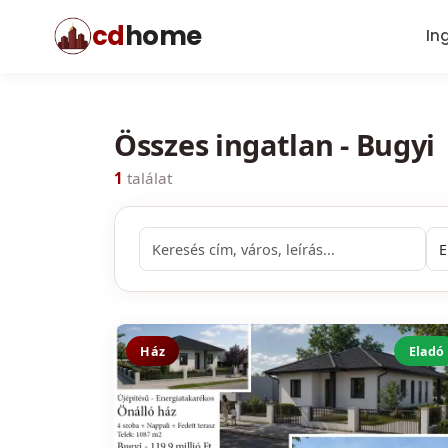
cd
home
In
Összes ingatlan - Bugyi
1
találat
Ház
Eladó