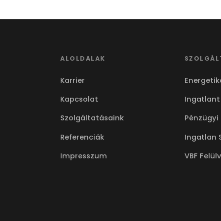
ALOLDALAK
SZOLGÁL
Karrier
Energetik
Kapcsolat
Ingatlant
Szolgáltatásaink
Pénzügyi
Referenciák
Ingatlan 
Impresszum
VBF Felül