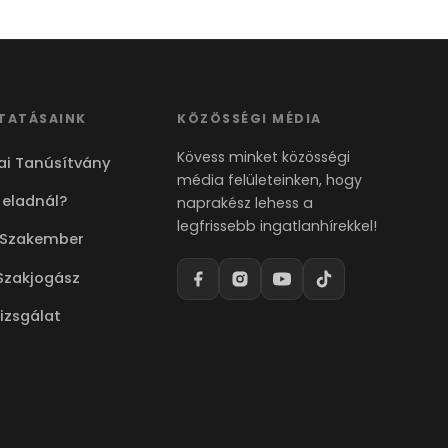
TATÁSAINK
KÖZÖSSÉGI MÉDIA
Kövess minket közösségi
ai Tanúsítvány
média felületeinken, hogy
 eladnál?
naprakész lehess a
legfrissebb ingatlanhírekkel!
 Szakember
Szakjogász
vizsgálat