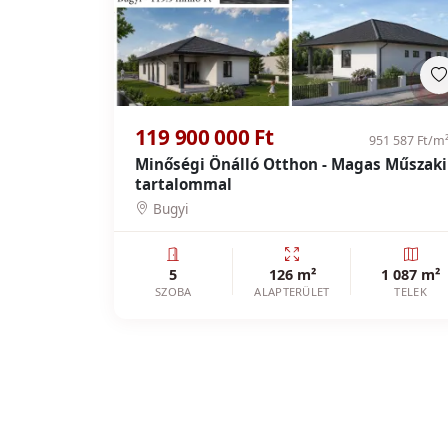
119 900 000 Ft
951 587 Ft/m
Minőségi Önálló Otthon - Magas Műszaki
tartalommal
Bugyi
5
126 m²
1 087 m²
SZOBA
ALAPTERÜLET
TELEK