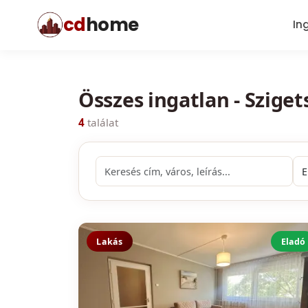
cd
home
In
Összes ingatlan - Szige
4
találat
Lakás
Eladó