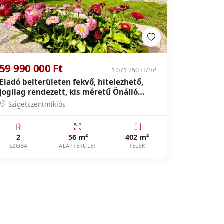
59 990 000 Ft
1 071 250 Ft/m²
Eladó belterületen fekvő, hitelezhető,
jogilag rendezett, kis méretű Önálló
Otthon!
Szigetszentmiklós
2
56 m²
402 m²
SZOBA
ALAPTERÜLET
TELEK