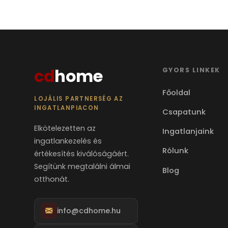
cd
home
GYORS LINKEK
Főoldal
LOJÁLIS PARTNERSÉG AZ
INGATLANPIACON
Csapatunk
Elkötelezetten az
Ingatlanjaink
ingatlankezelés és
Rólunk
értékesítés kiválóságáért.
Segítünk megtalálni álmai
Blog
otthonát.
info@cdhome.hu