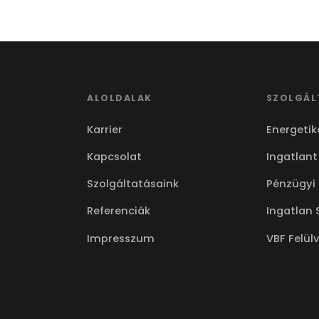
ALOLDALAK
SZOLGÁL
Karrier
Energetik
Kapcsolat
Ingatlant
Szolgáltatásaink
Pénzügyi
Referenciák
Ingatlan 
Impresszum
VBF Felül