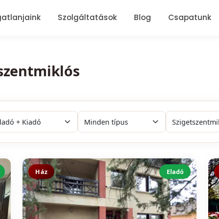
gatlanjaink
Szolgáltatások
Blog
Csapatunk
tszentmiklós
Ház
Eladó