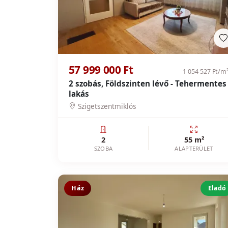
57 999 000 Ft
1 054 527 Ft/m
2 szobás, Földszinten lévő - Tehermentes
lakás
Szigetszentmiklós
2
55 m²
SZOBA
ALAPTERÜLET
Ház
Eladó