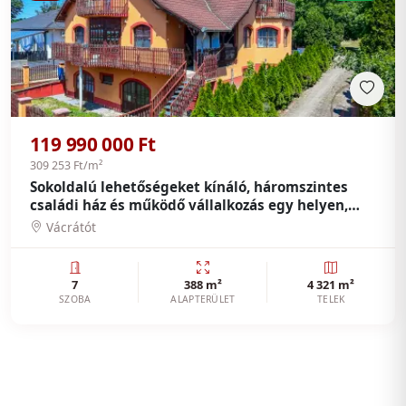
119 990 000 Ft
309 253 Ft/m²
Sokoldalú lehetőségeket kínáló, háromszintes
családi ház és működő vállalkozás egy helyen,
Vácrátóton
Vácrátót
7
388 m²
4 321 m²
SZOBA
ALAPTERÜLET
TELEK