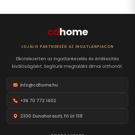
cd
home
LOJÁLIS PARTNERSÉG AZ INGATLANPIACON
Elkötelezetten az ingatlankezelés és értékesítés
kiválóságáért. Segítünk megtalálni álmai otthonát.
info@cdhome.hu
+36 70 772 1402
2330 Dunaharaszti, Fő út 138