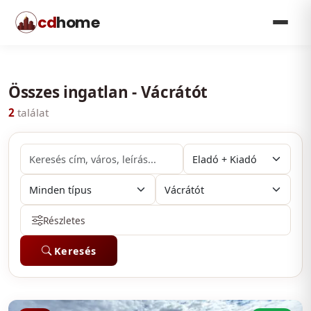
cd
home
Összes ingatlan - Vácrátót
2
találat
Részletes
Keresés