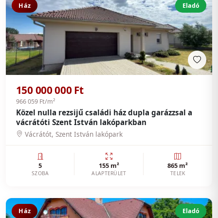
Ház
Eladó
150 000 000 Ft
966 059 Ft/m²
Közel nulla rezsijű családi ház dupla garázzsal a
vácrátóti Szent István lakóparkban
Vácrátót, Szent István lakópark
5
155 m²
865 m²
SZOBA
ALAPTERÜLET
TELEK
Ház
Eladó