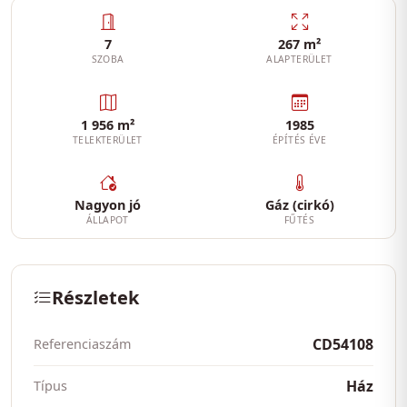
7
267 m²
SZOBA
ALAPTERÜLET
1 956 m²
1985
TELEKTERÜLET
ÉPÍTÉS ÉVE
Nagyon jó
Gáz (cirkó)
ÁLLAPOT
FŰTÉS
Részletek
CD54108
Referenciaszám
Ház
Típus