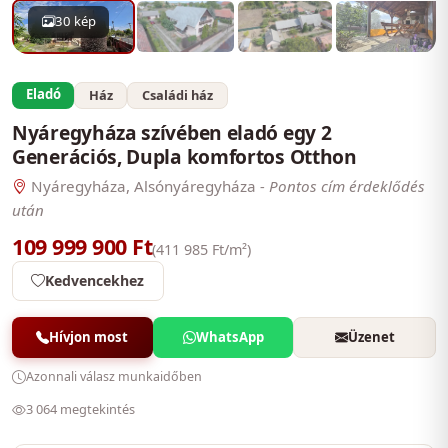
30 kép
Eladó
Ház
Családi ház
Nyáregyháza szívében eladó egy 2
Generációs, Dupla komfortos Otthon
Nyáregyháza, Alsónyáregyháza
- Pontos cím érdeklődés
után
109 999 900 Ft
(411 985 Ft/m²)
Kedvencekhez
Hívjon most
WhatsApp
Üzenet
Azonnali válasz munkaidőben
3 064 megtekintés