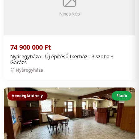
74 900 000 Ft
Nyáregyháza - Új építésű Ikerház - 3 szoba +
Garázs
Nyáregyháza
Vendéglátóhely
Eladó