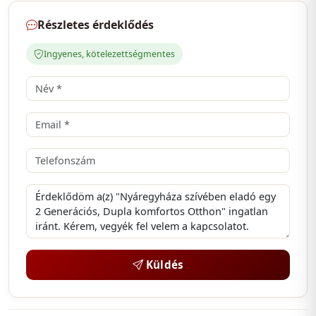
Részletes érdeklődés
Közlekedés: A háztól néhány percre található a
buszmegálló, ahonnan rövid idő alatt elérhető a pilisi
Ingyenes, kötelezettségmentes
vasútállomás. Innen az új, klimatizált vonatokkal
mindössze kb. 30 perc alatt a Nyugati pályaudvarra
lehet jutni. Budapest autóval 35-40 perc alatt
elérhető.
Ha felkeltette érdeklődését ez az ingatlan, keressen
minket bizalommal, és örömmel mutatjuk be a
lehetőségeket személyesen is!
A Custom Dream Home teljes körű ügyintézéssel áll
Küldés
eladók és vevők rendelkezésére – ingatlanközvetítés
szívvel-lélekkel, az Ön igényeire szabva.