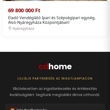
69 800 000 Ft
Eladó Vendéglátó Ipari és Szépségipari egység,
Alsó-Nyáregyháza Központjában!
Nyáregyháza
cd
home
LOJÁLIS PARTNERSÉG AZ INGATLANPIACON
Elkötelezetten az ingatlankezelés és értékesítés
kiválóságáért. Segítünk megtalálni álmai otthonát.
info@cdhome.hu