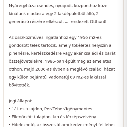
Nyáregyháza csendes, nyugodt, központhoz közel
kínálunk eladásra egy 2 lakóépületből álló, 2
generáció részére elkészült ... rendezett Otthont!
Az összközműves ingatlanhoz egy 1956 m2-es
gondozott telek tartozik, amely tökéletes helyszín a
pihenésre, kertészkedésre vagy akár családi és baráti
összejövetelekre. 1986-ban épült meg az emeletes
otthon, majd 2006-as évben a meglévő családi házat
egy külön bejáratú, vadonatúj 69 m2-es lakással
bővítették.
Jogi állapot:
• 1/1-es tulajdon, Per/Teher/Igénymentes
• Ellenőrzött tulajdoni lap és térképszelvény
• Hitelezhető, az összes állami kedvezményt fel lehet