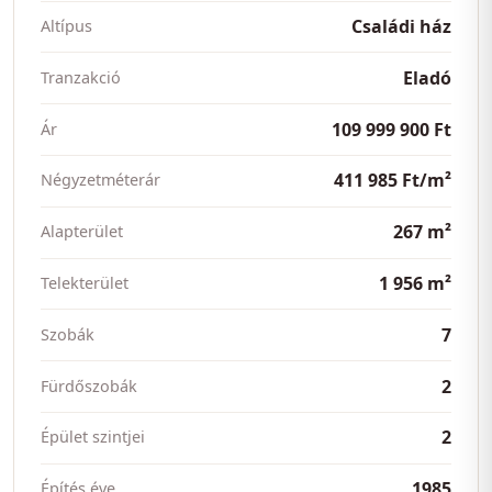
Családi ház
Altípus
Eladó
Tranzakció
109 999 900 Ft
Ár
411 985 Ft/m²
Négyzetméterár
267 m²
Alapterület
1 956 m²
Telekterület
7
Szobák
2
Fürdőszobák
2
Épület szintjei
1985
Építés éve