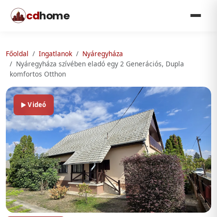
cd
home
Főoldal
Ingatlanok
Nyáregyháza
Nyáregyháza szívében eladó egy 2 Generációs, Dupla
komfortos Otthon
Videó