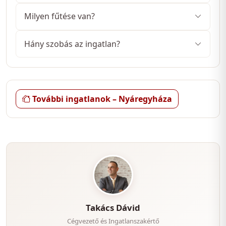
- Téglából épült, ytong válaszfal, beton födém,
Milyen fűtése van?
beépíthető a tetőtér, cserépfedés
- Teljes közműves, 5 cm homlokzati szigeteléssel van
Hány szobás az ingatlan?
ellátva
- A fűtésért és a meleg-víz ellátásért egy Radiant
gázcirkó a felelős
- Mindenhol lapradiátoros fűtés + központi helyen
További ingatlanok – Nyáregyháza
lévő kályha + 1 db Gree hűtő-fűtő klíma
- Műanyag bejárati ajtó, műanyag nyílászárók,
szúnyoghálók és redőnyök
- Az alaprajzon látható 3 szoba, összkomfort.
Értéknövelő tulajdonságok:
- Hatalmas udvar és kert, jó minőségű termőfölddel
Takács Dávid
- Kertben (szőlő, cseresznye, szilva, mogyoró, barack,
Cégvezető és Ingatlanszakértő
vadcitrom, lila füge)